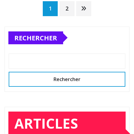
Pagination
1
2
des
RECHERCHER
publications
Rechercher
ARTICLES