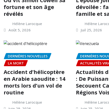
fortune et son âge
dévoilée : fa
révélés
famille et s
Hélène Larocque
Hélène Laroc
Août 5, 2026
Juil 25, 2026
DERNIÈRES NOUVELLES
DERNIÈRES NOU
LA MORT
ACTUALITÉS VIR
Accident d’hélicoptère
Actualités 
en Arabie saoudite : 14
: De Puissa
morts lors d’un vol de
Secouent Ca
routine
Régions Voi
Hélène Larocque
Hélène Laroc
Juin 29, 2026
Juin 25, 2026